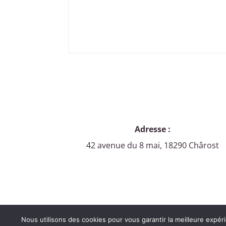
Alternative:
Adresse :
42 avenue du 8 mai, 18290 Chârost
Nous utilisons des cookies pour vous garantir la meilleure expé
Réalisé par
444 Communication
- Copyright © 