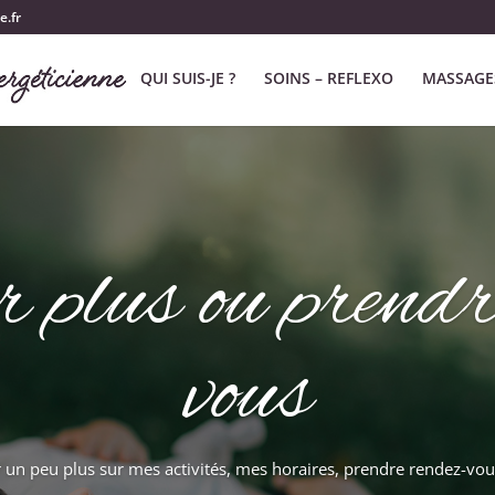
e.fr
QUI SUIS-JE ?
SOINS – REFLEXO
MASSAGE
r plus ou prendr
vous
 un peu plus sur mes activités, mes horaires, prendre rendez-vous