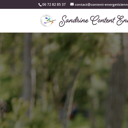
06 72 82 85 37‬
contact@content-energeticienn