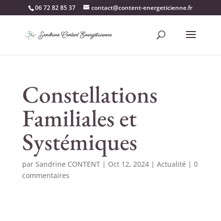
06 72 82 85 37‬
contact@content-energeticienne.fr
Constellations
Familiales et
Systémiques
par
Sandrine CONTENT
|
Oct 12, 2024
|
Actualité
|
0
commentaires